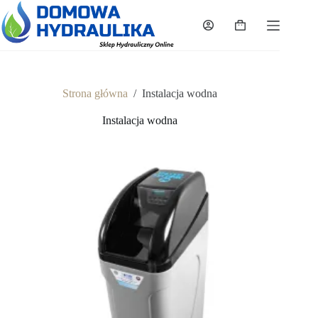
Przejdź
do
Koszyk
treści
Strona główna
/
Instalacja wodna
Instalacja wodna