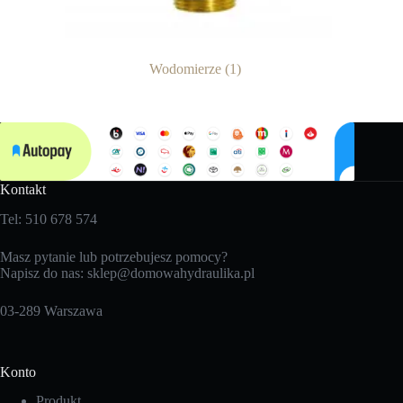
Wodomierze
(1)
Kontakt
Tel: 510 678 574
Masz pytanie lub potrzebujesz pomocy?
Napisz do nas:
sklep@domowahydraulika.pl
03-289 Warszawa
Konto
Produkt