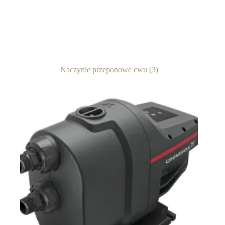
Naczynie przeponowe cwu
(3)