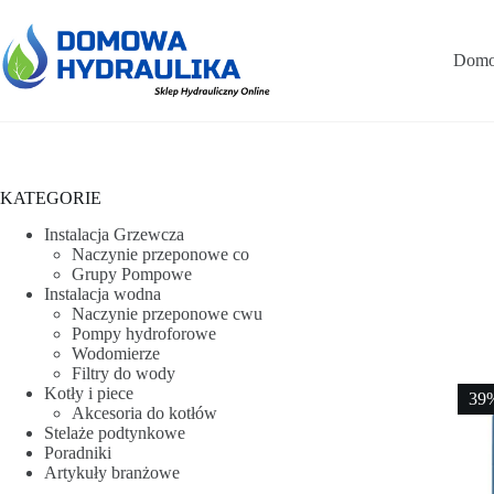
Przejdź
do
treści
Domo
KATEGORIE
Instalacja Grzewcza
Naczynie przeponowe co
Grupy Pompowe
Instalacja wodna
Naczynie przeponowe cwu
Pompy hydroforowe
Wodomierze
Filtry do wody
Kotły i piece
39
Akcesoria do kotłów
Stelaże podtynkowe
Poradniki
Artykuły branżowe