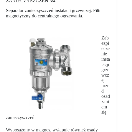
ZANIECZYSZCZEŃ 3/4
Separator zanieczyszczeń instalacji grzewczej. Filtr
magnetyczny do centralnego ogrzewania.
Zab
ezpi
ecze
nie
insta
lacji
grze
wcz
ej
prze
d
osad
zani
em
się
zanieczyszczeń.
Wyposażony w magnes, wyłapuje również osady