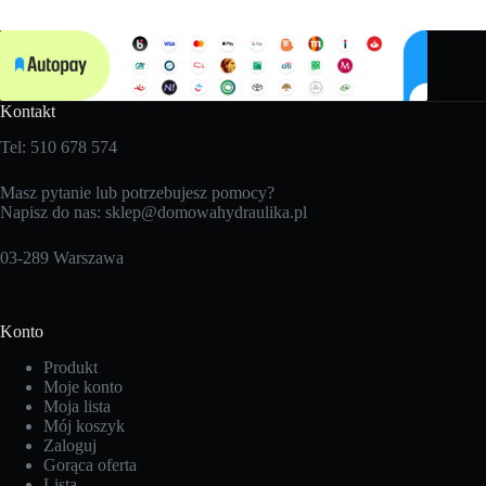
Kontakt
Tel: 510 678 574
Masz pytanie lub potrzebujesz pomocy?
Napisz do nas:
sklep@domowahydraulika.pl
03-289 Warszawa
Konto
Produkt
Moje konto
Moja lista
Mój koszyk
Zaloguj
Gorąca oferta
Lista