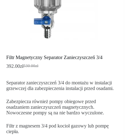
Filtr Magnetyczny Separator Zanieczyszczeń 3/4
392.00
zł
530.00
zł
Pierwotna
Aktualna
cena
cena
wynosiła:
wynosi:
Separator zanieczyszczeń 3/4 do montażu w instalacji
530.00zł.
392.00zł.
grzewczej dla zabezpieczenia instalacji przed osadami.
Zabezpiecza również pompy obiegowe przed
osadzaniem zanieczyszczeń magnetycznych.
Nowoczesne pompy są na nie bardzo wyczulone.
Filtr z magnesem 3/4 pod kocioł gazowy lub pompę
ciepła.