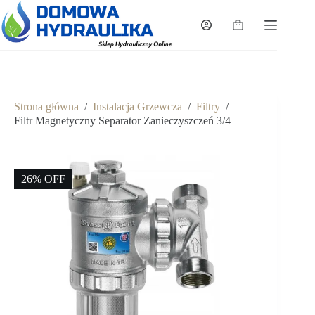
Przejdź
do
Koszyk
treści
Strona główna
/
Instalacja Grzewcza
/
Filtry
/
Filtr Magnetyczny Separator Zanieczyszczeń 3/4
26% OFF