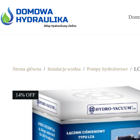
Przejdź
do
treści
Domo
Strona główna
/
Instalacja wodna
/
Pompy hydroforowe
/
LC
14% OFF