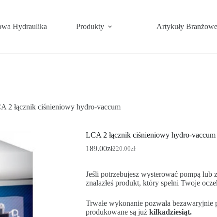
wa Hydraulika
Produkty
Artykuły Branżow
A 2 łącznik ciśnieniowy hydro-vaccum
LCA 2 łącznik ciśnieniowy hydro-vaccum
189.00
zł
220.00
zł
Pierwotna
Aktualna
cena
cena
wynosiła:
wynosi:
Jeśli potrzebujesz wysterować pompą lub
220.00zł.
189.00zł.
znalazłeś produkt, który spełni Twoje ocz
Trwałe wykonanie pozwala bezawaryjnie
produkowane są już
kilkadziesiąt.