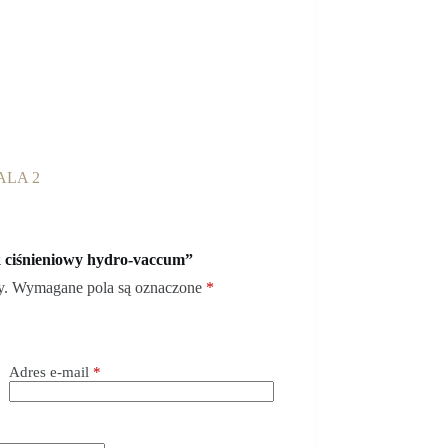
ALA 2
k ciśnieniowy hydro-vaccum”
y.
Wymagane pola są oznaczone
*
Adres e-mail
*