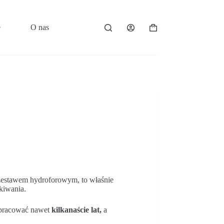
e
O nas
Kontakt
Koszyk
 zestawem hydroforowym, to właśnie
ekiwania.
 pracować nawet
kilkanaście lat,
a