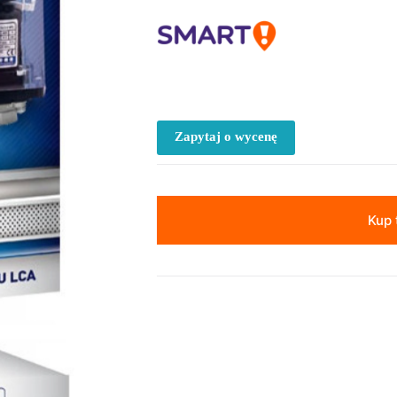
Zapytaj o wycenę
Kup 